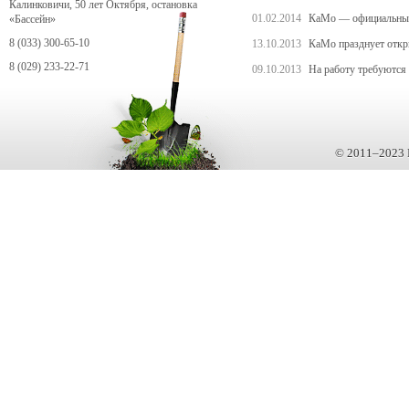
Калинковичи, 50 лет Октября, остановка
01.02.2014
КаМо — официальный 
«Бассейн»
8 (033) 300-65-10
13.10.2013
КаМо празднует откр
8 (029) 233-22-71
09.10.2013
На работу требуются
© 2011–2023