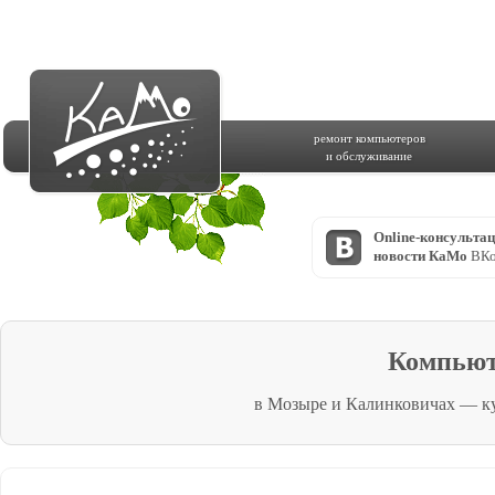
ремонт компьютеров
и обслуживание
Online-консульта
новости КаМо
ВКо
Компьют
в Мозыре и Калинковичах — к