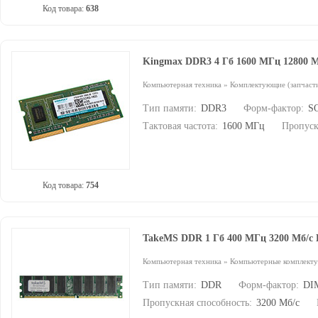
Код товара:
638
Kingmax DDR3 4 Гб 1600 МГц 12800 
Компьютерная техника
»
Комплектующие (запчасти
Тип памяти:
DDR3
Форм-фактор:
S
Тактовая частота:
1600 МГц
Пропуск
Код товара:
754
TakeMS DDR 1 Гб 400 МГц 3200 Мб/
Компьютерная техника
»
Компьютерные комплект
Тип памяти:
DDR
Форм-фактор:
DI
Пропускная способность:
3200 Мб/с