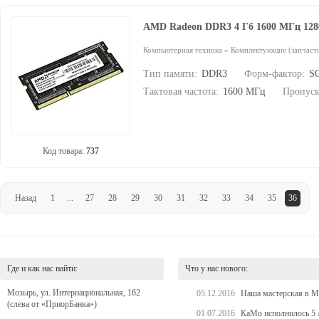
AMD Radeon DDR3 4 Гб 1600 МГц 12
Компьютерная техника
»
Комплектующие (запчасти
Тип памяти:
DDR3
Форм-фактор:
S
Тактовая частота:
1600 МГц
Пропуск
Код товара:
737
Назад
1
...
27
28
29
30
31
32
33
34
35
36
Где и как нас найти:
Что у нас нового:
Мозырь, ул. Интернациональная, 162
05.12.2016
Наша мастерская в Мо
(слева от «ПриорБанка»)
01.07.2016
КаМо исполнилось 5 л